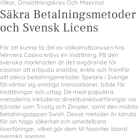
Säkra Betalningsmetoder
och Svensk Licens
För att kunna ta del av välkomstbonusen hos
Winnerz Casino krävs en insättning. På den
svenska marknaden är det avgörande för
casinon att erbjuda snabba, enkla och framför
allt säkra betalningsmetoder. Spelare i Sverige
förväntar sig smidiga transaktioner, både för
insättningar och uttag. De mest populära
metoderna inkluderar direktbanköverföringar via
tjänster som Trustly och Zimpler, samt den mobila
betalningsappen Swish. Dessa metoder är kända
för sin höga säkerhet och omedelbara
överföringar, vilket gör dem till favoriter bland
svenska spelare.