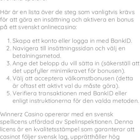
Här är en lista över de steg som vanligtvis krävs
för att göra en insättning och aktivera en bonus
på ett svenskt onlinecasino:
Skapa ett konto eller logga in med BankID.
Navigera till insättningssidan och välj en
betalningsmetod.
Ange det belopp du vill sätta in (säkerställ att
det uppfyller minimikravet för bonusen).
Välj att acceptera välkomstbonusen (detta
är oftast ett aktivt val du måste göra).
Verifiera transaktionen med BankID eller
enligt instruktionerna för den valda metoden.
Winnerz Casino opererar med en svensk
spellicens utfärdad av Spelinspektionen. Denna
licens är en kvalitetsstämpel som garanterar att
casinot följer svensk lag, upprätthåller hög