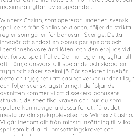
maximera nyttan av erbjudandet.
Winnerz Casino, som opererar under en svensk
spellicens från Spelinspektionen, följer de strikta
regler som gäller för bonusar i Sverige. Detta
innebär att endast en bonus per spelare och
licensinnehavare är tillåten, och den erbjuds vid
det första speltillfället. Denna reglering syftar till
att främja ansvarsfullt spelande och skapa en
trygg och säker spelmiljö. För spelaren innebär
detta en trygghet i att casinot verkar under tillsyn
och följer svensk lagstiftning. I de följande
avsnitten kommer vi att dissekera bonusens
struktur, de specifika kraven och hur du som
spelare kan navigera dessa för att få ut det
mesta av din spelupplevelse hos Winnerz Casino.
Vi går igenom allt från minsta insättning till vilka
spel som bidrar till omsättningskravet och