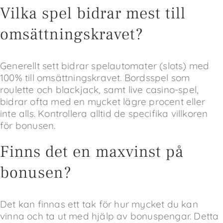
Vilka spel bidrar mest till
omsättningskravet?
Generellt sett bidrar spelautomater (slots) med
100% till omsättningskravet. Bordsspel som
roulette och blackjack, samt live casino-spel,
bidrar ofta med en mycket lägre procent eller
inte alls. Kontrollera alltid de specifika villkoren
för bonusen.
Finns det en maxvinst på
bonusen?
Det kan finnas ett tak för hur mycket du kan
vinna och ta ut med hjälp av bonuspengar. Detta