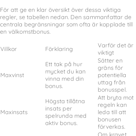
För att ge en klar översikt över dessa viktiga
regler, se tabellen nedan. Den sammanfattar de
centrala begränsningar som ofta är kopplade till
en välkomstbonus.
Varför det är
Villkor
Förklaring
viktigt
Sätter en
Ett tak på hur
gräns för
mycket du kan
Maxvinst
potentiella
vinna med din
uttag från
bonus.
bonusspel.
Att bryta mot
Högsta tillåtna
regeln kan
insats per
Maxinsats
leda till att
spelrunda med
bonusen
aktiv bonus.
förverkas.
Om kravet