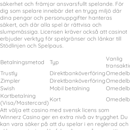
säkerhet och främjar ansvarsfullt spelande. För
dig som spelare innebär det en trygg miljö där
dina pengar och personuppgifter hanteras
säkert, och där alla spel är rättvisa och
slumpmässiga. Licensen kräver också att casinot
erbjuder verktyg för spelgränser och länkar till
Stödlinjen och Spelpaus.
Vanlig
Betalningsmetod
Typ
transakti
Trustly
Direktbanköverföring
Omedelb
Zimpler
Direktbanköverföring
Omedelb
Swish
Mobil betalning
Omedelb
Kortbetalning
Kort
Omedelb
(Visa/Mastercard)
Att välja ett casino med svensk licens som
Winnerz Casino ger en extra nivå av trygghet. Du
kan vara säker på att du spelar i en reglerad och