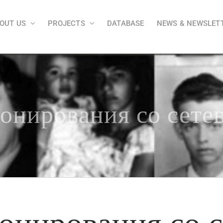
OUT US
PROJECTS
DATABASE
NEWS & NEWSLET
онирования со сете