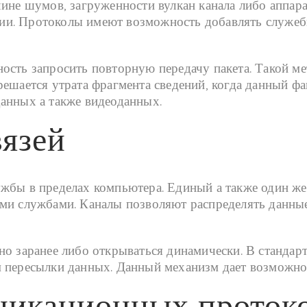
чине шумов, загруженности вулкан канала либо аппа
ии. Протоколы имеют возможность добавлять служеб
ость запросить повторную передачу пакета. Такой ме
ешается утрата фрагмента сведений, когда данный фак
анных а также видеоданных.
вязей
жбы в пределах компьютера. Единый а также один же
ыми службами. Каналы позволяют распределять данны
но заранее либо открываться динамически. В стандар
 пересылки данных. Данный механизм дает возможнос
никационных проток