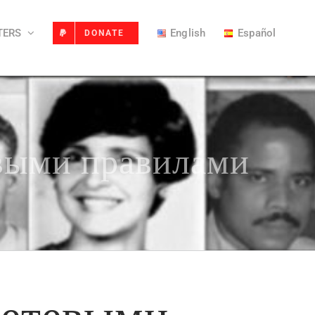
TERS
English
Español
DONATE
выми правилами